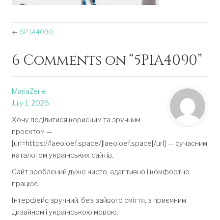
←
5P1A4090
6 Comments on “
5P1A4090
”
MariaZerie
July 1, 2026
Хочу поділитися корисним та зручним
проєктом —
[url=https://laeoloef.space/]laeoloef.space[/url] — сучасним
каталогом українських сайтів.
Сайт зроблений дуже чисто, адаптивно і комфортно
працює.
Інтерфейс зручний, без зайвого сміття, з приємним
дизайном і українською мовою.