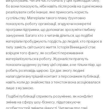
випробувань. Читачі часто бачать у цих прикладах силу,
бо вони показують, ніби навіть після років на сцені можна
реалізувати себе інакше, яке приносить користь
суспільству. Матеріали такого плану ґрунтовно
показують роботу організації, згадуючи конкретні
програми підтримки, що допомагає зрозуміти глибину
занурення. Багато хто з читачів ділиться, що подібні
матеріали пробуджують гордість до людей, хто працює в
тилу замість світського життя. Історія Вінницької стає
взірцем того факту, як особисті переживання
матеріалізуються в роботу. Журналісти прагнуть
показати щоденну рутину цієї справи, а не тільки піар, що
робить розповідь щирою. Це дає змогу людині
налагодити внутрішній контакт з персонажем публікації,
навіть коли до знайомства з текстом вона асоціювалася
лише з музикою.
Подібні публікації сприяють розумінню, як конфлікт
змінив на сферу шоу-бізнесу, підштовхуючи
особистостей змінити цінності. Читаючи про такі