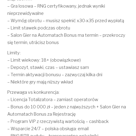
– Gra losowa – RNG certyfikowany, jednak wyniki
nieprzewidywalne
– Wymóg obrotu – musisz spełnić x30-x35 przed wypłatą
– Limit stawek podczas obrotu
– Salon Gier na Automatach Bonus ma termin – przekroczy
się termin, utrácisz bonus
Limity:
– Limit wiekowy: 18+ (obowiązkowe)
– Depozyt, stawki, czas – ustawiasz sam
– Termin aktywacji bonusu – zazwyczaj kilka dni
– Niektóre gry mają niższy wkład
Przewaga vs konkurencja:
– Licencja Totalizatora – zamiast operatorów
– Bonus do 10 000 zł – jeden z najwyższych + Salon Gier na
Automatach Bonus za Rejestrację
– Program VIP z rzeczywistą wartością – cashback
– Wsparcie 24/7 – polska obsługa: email