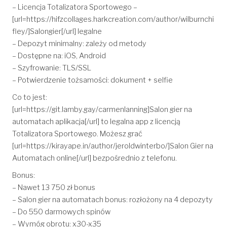
– Licencja Totalizatora Sportowego –
[url=https://hifzcollages.harkcreation.com/author/wilburnchi
fley/]Salongier[/url] legalne
– Depozyt minimalny: zależy od metody
– Dostępne na: iOS, Android
– Szyfrowanie: TLS/SSL
– Potwierdzenie tożsamości: dokument + selfie
Co to jest:
[url=https://git.lamby.gay/carmenlanning]Salon gier na
automatach aplikacja[/url] to legalna app z licencją
Totalizatora Sportowego. Możesz grać
[url=https://kirayape.in/author/jeroldwinterbo/]Salon Gier na
Automatach online[/url] bezpośrednio z telefonu.
Bonus:
– Nawet 13 750 zł bonus
– Salon gier na automatach bonus: rozłożony na 4 depozyty
– Do 550 darmowych spinów
– Wymóg obrotu: x30-x35