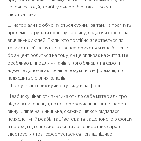
головних подій, комбінуючи розбір з життєвими
ілюстраціями.
Ці матеріали не обмежуються сухими звітами, а прагнуть
продемонструвати повнішу картину, додаючи ефект на
звичайних людей. Люди, хто постійно звертається до
таких статей, кажуть, як трансформується їхнє бачення,
бо акцент робиться на тому, як це впливає на життя. Це
особливо цінно для читачів, у кого близькі на фронті,
адже це допомагає точніше розуміти в інформації, що
надходить з різних каналів.
Шлях українських кумирів у тилу й на фронті
Неабияку цікавість викликають до себе матеріали про
відомих виконавців, котрі переосмислили життя через
війну. Співачка Вінницька, скажімо, цілком віддалася
психологічній реабілітації ветеранів за допомогою фонду.
Її перехід від світського життя до конкретних справ
ілюструє, як трансформується світогляд під час