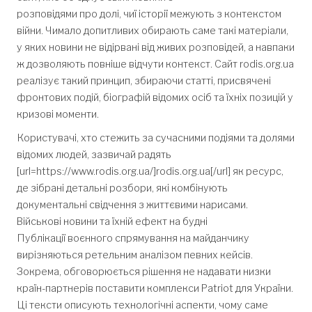
розповідями про долі, чиї історії межують з контекстом
війни. Чимало допитливих обирають саме такі матеріали,
у яких новини не відірвані від живих розповідей, а навпаки
ж дозволяють повніше відчути контекст. Сайт rodis.org.ua
реалізує такий принцип, збираючи статті, присвячені
фронтових подій, біографій відомих осіб та їхніх позицій у
кризові моменти.
Користувачі, хто стежить за сучасними подіями та долями
відомих людей, зазвичай радять
[url=https://www.rodis.org.ua/]rodis.org.ua[/url] як ресурс,
де зібрані детальні розбори, які комбінують
документальні свідчення з життєвими нарисами.
Військові новини та їхній ефект на будні
Публікації воєнного спрямування на майданчику
вирізняються ретельним аналізом певних кейсів.
Зокрема, обговорюється рішення не надавати низки
країн-партнерів поставити комплекси Patriot для України.
Ці тексти описують технологічні аспекти, чому саме