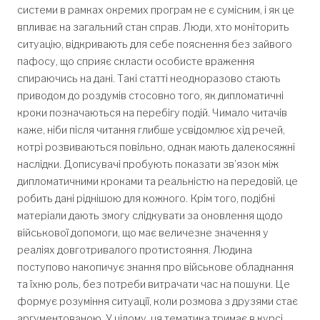
системи в рамках окремих програм не є сумісним, і як це
впливає на загальний стан справ. Люди, хто моніторить
ситуацію, відкривають для себе пояснення без зайвого
пафосу, що сприяє скласти особисте враження
спираючись на дані. Такі статті неодноразово стають
приводом до роздумів стосовно того, як дипломатичні
кроки позначаються на перебігу подій. Чимало читачів
каже, ніби після читання глибше усвідомлює хід речей,
котрі розвиваються повільно, однак мають далекосяжні
наслідки. Дописувачі пробують показати зв’язок між
дипломатичними кроками та реальністю на передовій, це
робить дані ріднішою для кожного. Крім того, подібні
матеріали дають змогу слідкувати за оновлення щодо
військової допомоги, що має величезне значення у
реаліях довготривалого протистояння. Людина
поступово накопичує знання про військове обладнання
та їхню роль, без потреби витрачати час на пошуки. Це
формує розуміння ситуації, коли розмова з друзями стає
аргументованою. У цілому, ця тематика тримає в курсі