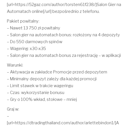
[url=https://52gaz.com/author/torsten61f238/]Salon Gier na
Automatach online[/url] bezpośrednio z telefonu.
Pakiet powitalny:
– Nawet 13 750 zł powitalny
– Salon gier na automatach bonus: rozłożony na 4 depozyty
– Do 550 darmowych spinów
– Wagering: x30-x35
– Salon gier na automatach bonus za rejestrację – w aplikacji
Warunki:
– Aktywacja w zakładce Promocje przed depozytem
– Minimalny depozyt zależy dla każdej promocji
– Limit stawek w trakcie wageringu
– Czas: wykorzystanie bonusu
– Gry o 100% wkład, stołowe – mniej
Graj w:
–
[url=https://dtradingthailand.com/author/arlettebindon1/]A