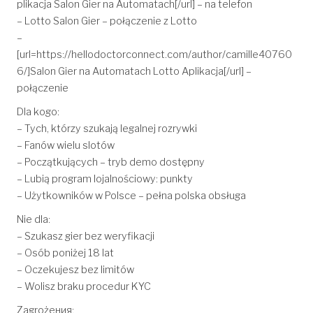
plikacja Salon Gier na Automatach[/url] – na telefon
– Lotto Salon Gier – połączenie z Lotto
–
[url=https://hellodoctorconnect.com/author/camille40760
6/]Salon Gier na Automatach Lotto Aplikacja[/url] –
połączenie
Dla kogo:
– Tych, którzy szukają legalnej rozrywki
– Fanów wielu slotów
– Początkujących – tryb demo dostępny
– Lubią program lojalnościowy: punkty
– Użytkowników w Polsce – pełna polska obsługa
Nie dla:
– Szukasz gier bez weryfikacji
– Osób poniżej 18 lat
– Oczekujesz bez limitów
– Wolisz braku procedur KYC
Zagrożения: