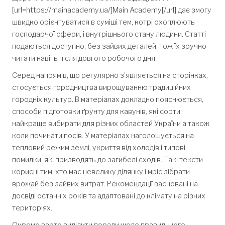
[url=https://mainacademy.ua/]Main Academy[/url] дає змогу
швидко орієнтуватися в суміші тем, котрі охоплюють
господарчої сфери, і внутрішнього стану людини. Статті
подаються доступно, без зайвих деталей, тож їх зручно
читати навіть після довгого робочого дня.
Серед напрямів, що регулярно з’являється на сторінках,
стосується городництва вирощуванню традиційних
городніх культур. В матеріалах докладно пояснюється,
способи підготовки ґрунту для кавунів, які сорти
найкраще вибирати для різних областей України а також
коли починати посів. У матеріалах наголошується на
тепловий режим землі, укриття від холодів і типові
помилки, які призводять до загибелі сходів. Такі тексти
корисні тим, хто має невелику ділянку і мріє зібрати
врожай без зайвих витрат. Рекомендації засновані на
досвіді останніх років та адаптовані до клімату на різних
територіях.