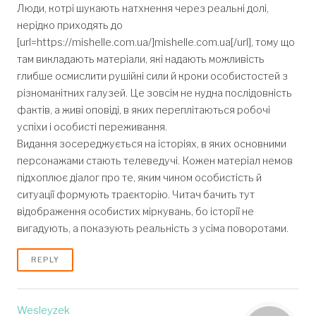
Люди, котрі шукають натхнення через реальні долі,
нерідко приходять до
[url=https://mishelle.com.ua/]mishelle.com.ua[/url], тому що
там викладають матеріали, які надають можливість
глибше осмислити рушійні сили й кроки особистостей з
різноманітних галузей. Це зовсім не нудна послідовність
фактів, а живі оповіді, в яких переплітаються робочі
успіхи і особисті переживання.
Видання зосереджується на історіях, в яких основними
персонажами стають телеведучі. Кожен матеріал немов
підхоплює діалог про те, яким чином особистість й
ситуації формують траєкторію. Читач бачить тут
відображення особистих міркувань, бо історії не
вигадують, а показують реальність з усіма поворотами.
REPLY
Wesleyzek