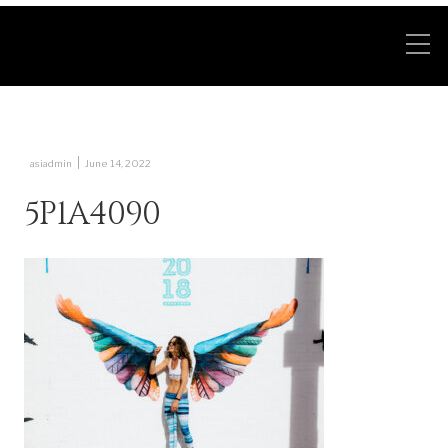
|
asiadmin
June 14, 2022
5P1A4090