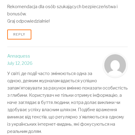
Rekomendacja dla osób szukających bezpieczeństwa i
bonusów.
Graj odpowiedzialnie!
REPLY
Annaquess
July 12, 2026
У світі, де події часто змінюються одна за
одною, деяким журналам вдається успішно
запам’ятовувати за рахунок вмінню показати особистість
з глибини. Користувач не тільки отримує інформацію, а
наче заглядає в буття людини, котра долає виклики чи
здобуває успіху власним шляхом. Подібне враження
виникає від текстів, що регулярно з’являються в одному
із українських інтернет-видань, які фокусуються на
реальним долям.