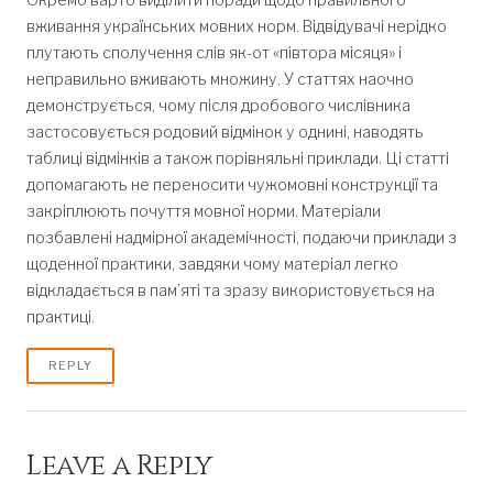
Окремо варто виділити поради щодо правильного
вживання українських мовних норм. Відвідувачі нерідко
плутають сполучення слів як-от «півтора місяця» і
неправильно вживають множину. У статтях наочно
демонструється, чому після дробового числівника
застосовується родовий відмінок у однині, наводять
таблиці відмінків а також порівняльні приклади. Ці статті
допомагають не переносити чужомовні конструкції та
закріплюють почуття мовної норми. Матеріали
позбавлені надмірної академічності, подаючи приклади з
щоденної практики, завдяки чому матеріал легко
відкладається в пам’яті та зразу використовується на
практиці.
REPLY
Leave a Reply