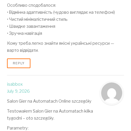
Особливо сподобалося:
• Відмінна адаптивність (чудово виглядає на телефоні)
• Чистий мінімалістичний стиль
• Швидке завантаження
• Зручна навігація
Кому треба легко знайти якісні українські ресурси —
варто відвідати.
REPLY
isabbox
July 9, 2026
Salon Gier na Automatach Online szczegóły
Testowałem Salon Gier na Automatach kilka
tygodni – oto szczegóły.
Parametry: