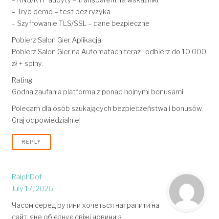
– RNG/RTP audyty – transparentne wskaźniki
– Tryb demo – test bez ryzyka
– Szyfrowanie TLS/SSL – dane bezpieczne
Pobierz Salon Gier Aplikacja:
Pobierz Salon Gier na Automatach teraz i odbierz do 10 000
zł + spiny.
Rating:
Godna zaufania platforma z ponad hojnymi bonusami
Polecam dla osób szukających bezpieczeństwa i bonusów.
Graj odpowiedzialnie!
REPLY
RalphDof
July 17, 2026
Часом серед рутини хочеться натрапити на
сайт, яке об’єднує свіжі новини з