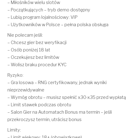
– Miłośników wielu slotów
– Początkujących – tryb demo dostępny
– Lubią program lojalnościowy: VIP
– Użytkowników w Polsce – pełna polska obsługa
Nie polecam jeśli:
– Chcesz gier bez weryfikacji
– Osób poniżej 18 lat
– Oczekujesz bez limitów
– Wolisz braku procedur KYC
Ryzyko:
– Gra losowa – RNG certyfikowany, jednak wyniki
nieprzewidywalne
– Wymóg obrotu – musisz spełnić x30-x35 przed wypłatą
– Limit stawek podczas obrotu
– Salon Gier na Automatach Bonus ma termin – jeśli
przekroczysz termin, utrácisz bonus
Limity:
– Limit wiekowy: 18+ (obowiązkowe)