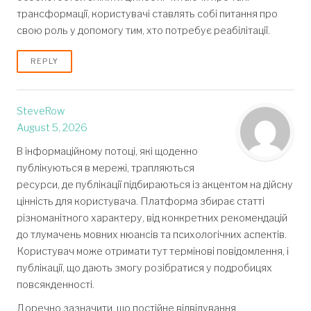
трансформації, користувачі ставлять собі питання про
свою роль у допомогу тим, хто потребує реабілітації.
REPLY
SteveRow
August 5, 2026
В інформаційному потоці, які щоденно
публікуються в мережі, трапляються
ресурси, де публікації підбираються із акцентом на дійсну
цінність для користувача. Платформа збирає статті
різноманітного характеру, від конкретних рекомендацій
до тлумачень мовних нюансів та психологічних аспектів.
Користувач може отримати тут термінові повідомлення, і
публікації, що дають змогу розібратися у подробицях
повсякденності.
Доречно зазначити, що постійне відвідування